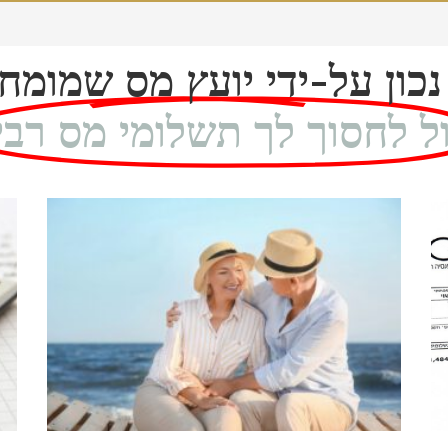
נכון על-ידי יועץ מס שמומ
ול לחסוך לך תשלומי מס רבי