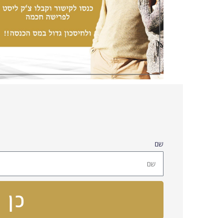
שם
כן 