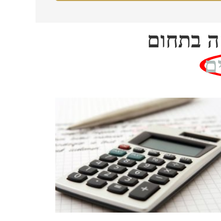
חה בתחום
ם